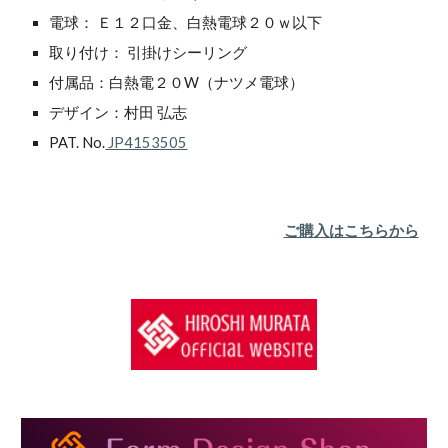
電球： Ｅ１２口金、白熱電球２０ｗ以下
取り付け： 引掛けシーリング
付属品：白熱電２０W（ナツメ電球）
デザイン：村田 弘志
PAT. No.
 JP4153505
ご購入はこちらから