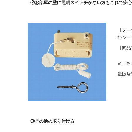
②お部屋の壁に照明スイッチがない方もこれで安心
【メー
掛シー
【商品番
※こち
量販店
③その他の取り付け方